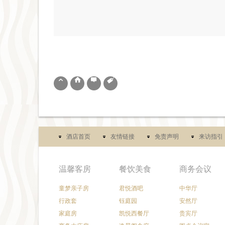
基地

⌂


酒店首页
友情链接
免责声明
来访指引
温馨客房
餐饮美食
商务会议
童梦亲子房
君悦酒吧
中华厅
行政套
钰庭园
安然厅
家庭房
凯悦西餐厅
贵宾厅