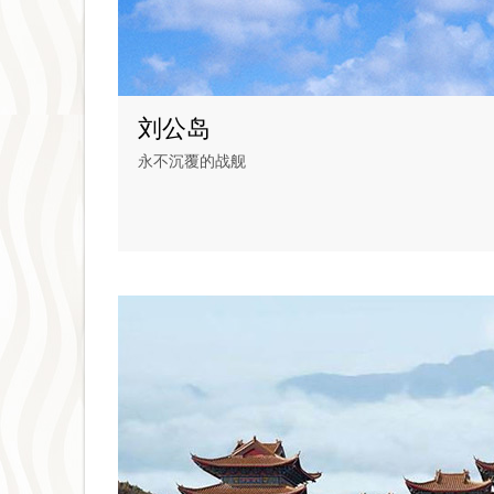
刘公岛
永不沉覆的战舰