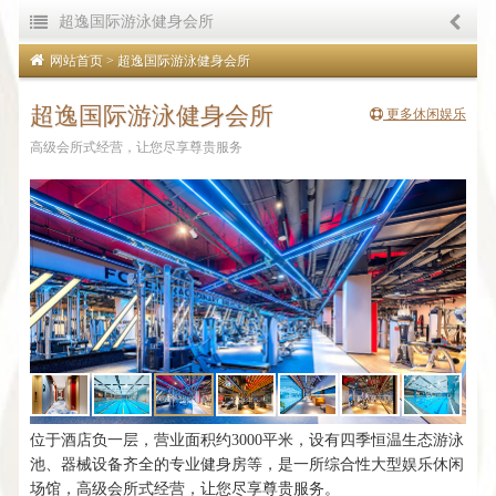
超逸国际游泳健身会所
主菜单
网站首页
> 超逸国际游泳健身会所
酒店介绍
超逸国际游泳健身会所
更多休闲娱乐
温馨客房
高级会所式经营，让您尽享尊贵服务
餐饮美食
商务会议
完美婚宴
休闲娱乐
旅游攻略
宾客留言
员工之声
位于酒店负一层，营业面积约3000平米，设有四季恒温生态游泳
联系我们
池、器械设备齐全的专业健身房等，是一所综合性大型娱乐休闲
Chinese
English
Korean
场馆，高级会所式经营，让您尽享尊贵服务。